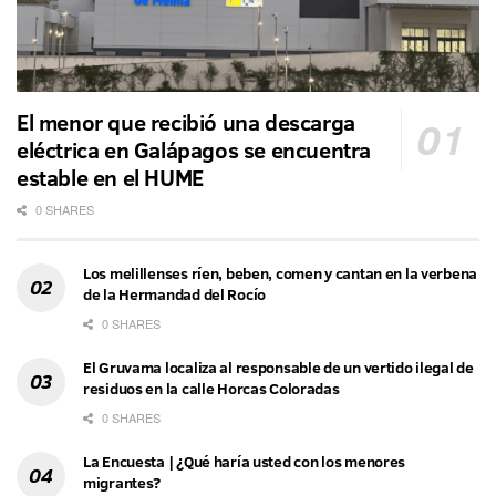
El menor que recibió una descarga
eléctrica en Galápagos se encuentra
estable en el HUME
0 SHARES
Los melillenses ríen, beben, comen y cantan en la verbena
de la Hermandad del Rocío
0 SHARES
El Gruvama localiza al responsable de un vertido ilegal de
residuos en la calle Horcas Coloradas
0 SHARES
La Encuesta | ¿Qué haría usted con los menores
migrantes?