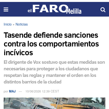
Inicio
»
Noticias
Tasende defiende sanciones
contra los comportamientos
incívicos
El dirigente de Vox sostuvo que estas medidas son
necesarias para proteger a los ciudadanos que
respetan las reglas y mantener el orden en los
distintos barrios de la ciudad
por
MAJ
10/06/2026 12:39 CEST