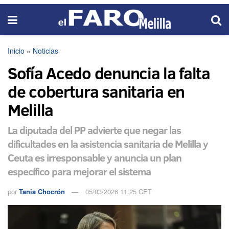
Inicio
»
Noticias
Sofía Acedo denuncia la falta
de cobertura sanitaria en
Melilla
La diputada del PP advierte que negar las
dificultades en la asistencia sanitaria de Melilla y
Ceuta es irresponsable y anuncia un plan
específico para mejorar el sistema
por
Tania Chocrón
05/03/2026 11:25 CET