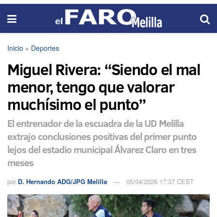
Inicio
»
Deportes
Miguel Rivera: “Siendo el mal
menor, tengo que valorar
muchísimo el punto”
El entrenador de la escuadra de la UD Melilla
extrajo conclusiones positivas del primer punto
lejos del estadio municipal Álvarez Claro en tres
meses
por
D. Hernando ADG/JPG Melilla
05/04/2026 17:37 CEST