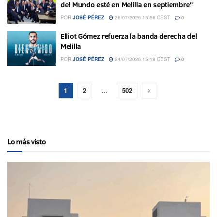
del Mundo esté en Melilla en septiembre”
POR
JOSÉ PÉREZ
26/07/2026 15:56 CEST
0
Elliot Gómez refuerza la banda derecha del
Melilla
POR
JOSÉ PÉREZ
24/07/2026 15:18 CEST
0
1
2
…
502
Lo más visto