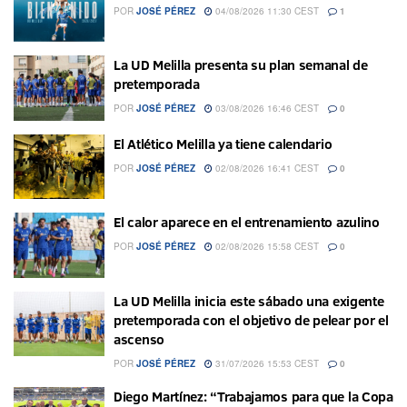
POR
JOSÉ PÉREZ
04/08/2026 11:30 CEST
1
La UD Melilla presenta su plan semanal de
pretemporada
POR
JOSÉ PÉREZ
03/08/2026 16:46 CEST
0
El Atlético Melilla ya tiene calendario
POR
JOSÉ PÉREZ
02/08/2026 16:41 CEST
0
El calor aparece en el entrenamiento azulino
POR
JOSÉ PÉREZ
02/08/2026 15:58 CEST
0
La UD Melilla inicia este sábado una exigente
pretemporada con el objetivo de pelear por el
ascenso
POR
JOSÉ PÉREZ
31/07/2026 15:53 CEST
0
Diego Martínez: “Trabajamos para que la Copa