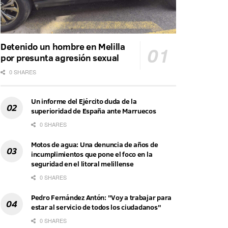
Detenido un hombre en Melilla
por presunta agresión sexual
0 SHARES
Un informe del Ejército duda de la
superioridad de España ante Marruecos
0 SHARES
Motos de agua: Una denuncia de años de
incumplimientos que pone el foco en la
seguridad en el litoral melillense
0 SHARES
Pedro Fernández Antón: "Voy a trabajar para
estar al servicio de todos los ciudadanos"
0 SHARES