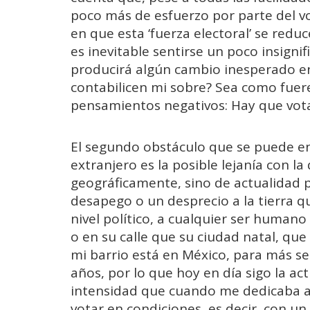
poco más de esfuerzo por parte del v
en que esta ‘fuerza electoral’ se reduc
es inevitable sentirse un poco insignif
producirá algún cambio inesperado e
contabilicen mi sobre? Sea como fuer
pensamientos negativos: Hay que vota
El segundo obstáculo que se puede en
extranjero es la posible lejanía con la
geográficamente, sino de actualidad p
desapego o un desprecio a la tierra q
nivel político, a cualquier ser human
o en su calle que su ciudad natal, que
mi barrio está en México, para más s
años, por lo que hoy en día sigo la ac
intensidad que cuando me dedicaba a el
votar en condiciones, es decir, con u