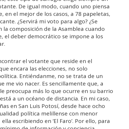
otante. De igual modo, cuando uno piensa
e, en el mejor de los casos, a 78 papeletas,
icante. ¿Servirá mi voto para algo? ¿Se
n la composición de la Asamblea cuando
e, el deber democrático se impone a los
r.
contrar el votante que reside en el
 que encara las elecciones, no solo
olítica. Entiéndanme, no se trata de un
ue me vio nacer. Es sencillamente que, a
o le preocupa más lo que ocurre en su barrio
 está a un océano de distancia. En mi caso,
eñas en San Luis Potosí, desde hace ocho
tualidad política melillense con menor
la escribiendo en ‘El Faro’. Por ello, para
n mínimo de información y conciencia