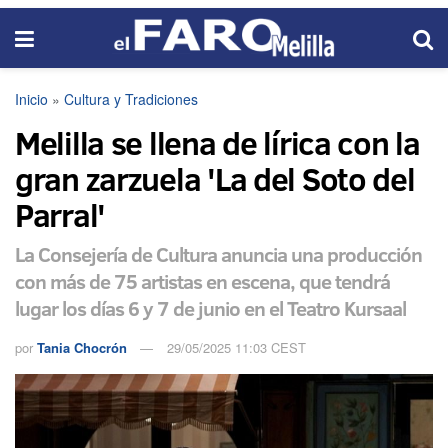
Inicio
»
Cultura y Tradiciones
Melilla se llena de lírica con la
gran zarzuela 'La del Soto del
Parral'
La Consejería de Cultura anuncia una producción
con más de 75 artistas en escena, que tendrá
lugar los días 6 y 7 de junio en el Teatro Kursaal
por
Tania Chocrón
29/05/2025 11:03 CEST