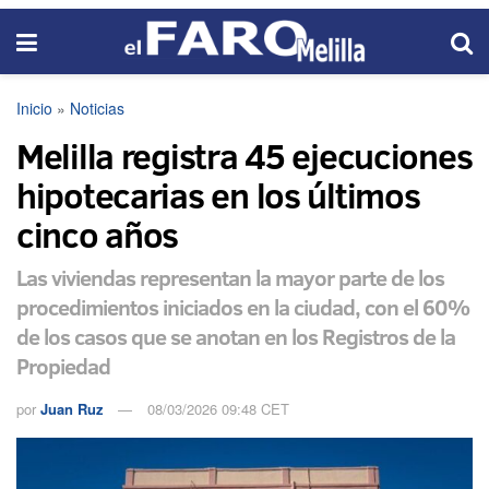
Inicio
»
Noticias
Melilla registra 45 ejecuciones
hipotecarias en los últimos
cinco años
Las viviendas representan la mayor parte de los
procedimientos iniciados en la ciudad, con el 60%
de los casos que se anotan en los Registros de la
Propiedad
por
Juan Ruz
08/03/2026 09:48 CET