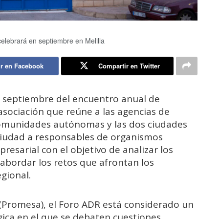
celebrará en septiembre en Melilla
r en Facebook
Compartir en Twitter
e septiembre del encuentro anual de
 asociación que reúne a las agencias de
 comunidades autónomas y las dos ciudades
ciudad a responsables de organismos
esarial con el objetivo de analizar los
abordar los retos que afrontan los
egional.
(Promesa), el Foro ADR está considerado un
égica en el que se debaten cuestiones