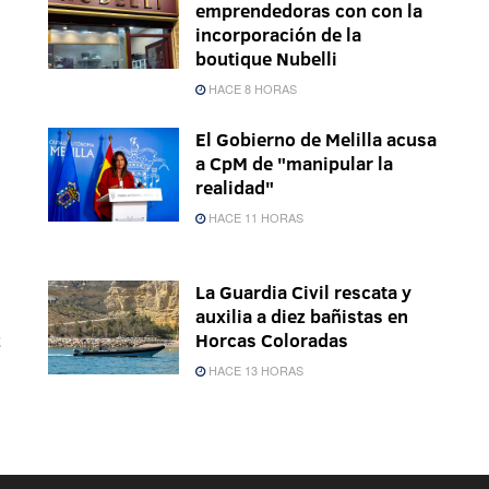
emprendedoras con con la
incorporación de la
boutique Nubelli
HACE 8 HORAS
El Gobierno de Melilla acusa
a CpM de "manipular la
realidad"
HACE 11 HORAS
La Guardia Civil rescata y
auxilia a diez bañistas en
z
Horcas Coloradas
HACE 13 HORAS