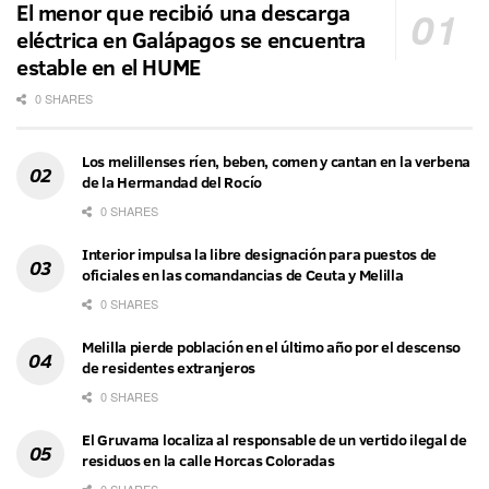
El menor que recibió una descarga
eléctrica en Galápagos se encuentra
estable en el HUME
0 SHARES
Los melillenses ríen, beben, comen y cantan en la verbena
de la Hermandad del Rocío
0 SHARES
Interior impulsa la libre designación para puestos de
oficiales en las comandancias de Ceuta y Melilla
0 SHARES
Melilla pierde población en el último año por el descenso
de residentes extranjeros
0 SHARES
El Gruvama localiza al responsable de un vertido ilegal de
residuos en la calle Horcas Coloradas