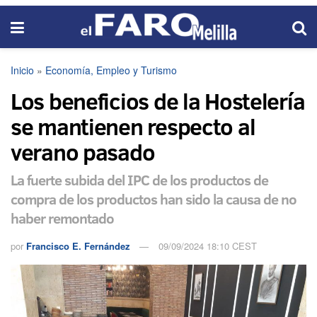
Inicio
»
Economía, Empleo y Turismo
Los beneficios de la Hostelería
se mantienen respecto al
verano pasado
La fuerte subida del IPC de los productos de
compra de los productos han sido la causa de no
haber remontado
por
Francisco E. Fernández
09/09/2024 18:10 CEST