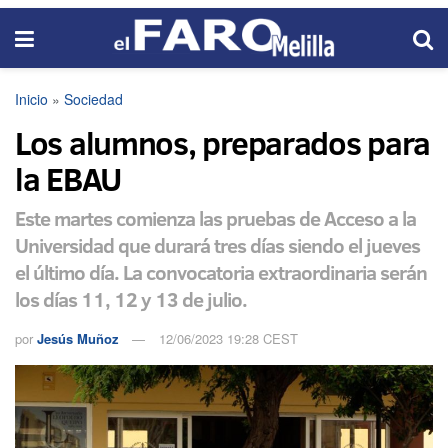
Inicio
»
Sociedad
Los alumnos, preparados para
la EBAU
Este martes comienza las pruebas de Acceso a la
Universidad que durará tres días siendo el jueves
el último día. La convocatoria extraordinaria serán
los días 11, 12 y 13 de julio.
por
Jesús Muñoz
12/06/2023 19:28 CEST