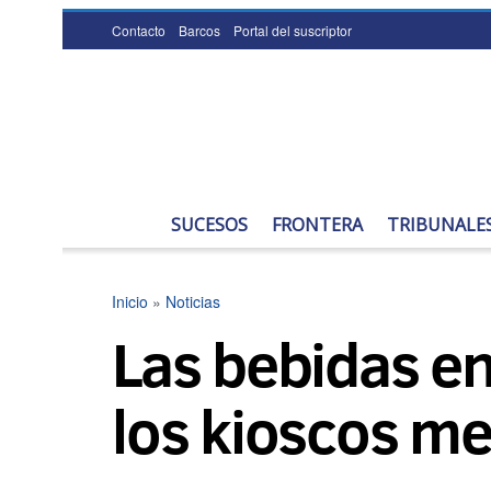
Contacto
Barcos
Portal del suscriptor
SUCESOS
FRONTERA
TRIBUNALE
Inicio
»
Noticias
Las bebidas e
los kioscos me