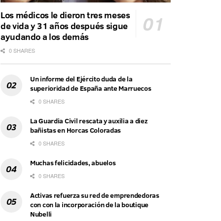
Los médicos le dieron tres meses
de vida y 31 años después sigue
ayudando a los demás
0 SHARES
Un informe del Ejército duda de la
superioridad de España ante Marruecos
0 SHARES
La Guardia Civil rescata y auxilia a diez
bañistas en Horcas Coloradas
0 SHARES
Muchas felicidades, abuelos
0 SHARES
Activas refuerza su red de emprendedoras
con con la incorporación de la boutique
Nubelli