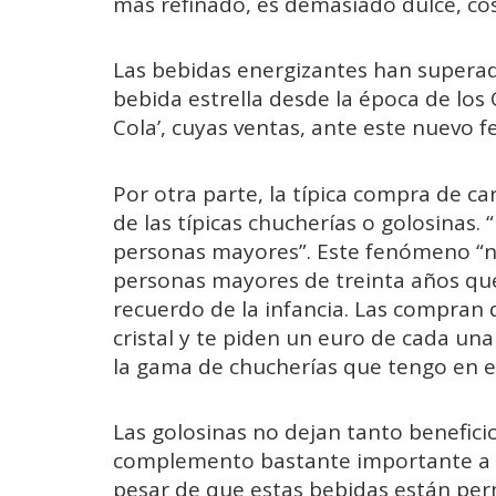
más refinado, es demasiado dulce, cos
Las bebidas energizantes han superad
bebida estrella desde la época de los 
Cola’, cuyas ventas, ante este nuevo
Por otra parte, la típica compra de car
de las típicas chucherías o golosinas.
personas mayores”. Este fenómeno “nun
personas mayores de treinta años que
recuerdo de la infancia. Las compran d
cristal y te piden un euro de cada una
la gama de chucherías que tengo en el
Las golosinas no dejan tanto benefici
complemento bastante importante a la
pesar de que estas bebidas están per