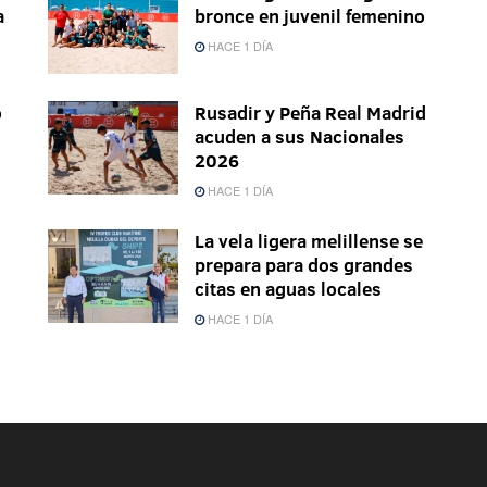
a
bronce en juvenil femenino
HACE 1 DÍA
o
Rusadir y Peña Real Madrid
acuden a sus Nacionales
2026
HACE 1 DÍA
La vela ligera melillense se
prepara para dos grandes
citas en aguas locales
HACE 1 DÍA