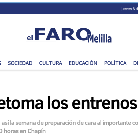
jueves 6 
S
SOCIEDAD
CULTURA
EDUCACIÓN
POLÍTICA
D
retoma los entrenos
do así la semana de preparación de cara al importante
00 horas en Chapín