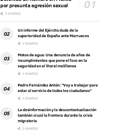
por presunta agresión sexual
0 SHARES
Un informe del Ejército duda de la
superioridad de España ante Marruecos
0 SHARES
Motos de agua: Una denuncia de años de
incumplimientos que pone el foco en la
seguridad en el litoral melillense
0 SHARES
Pedro Fernández Antón: "Voy a trabajar para
estar al servicio de todos los ciudadanos"
0 SHARES
La desinformación y la descontextualización
también cruzó la frontera durante la crisis
migratoria
0 SHARES