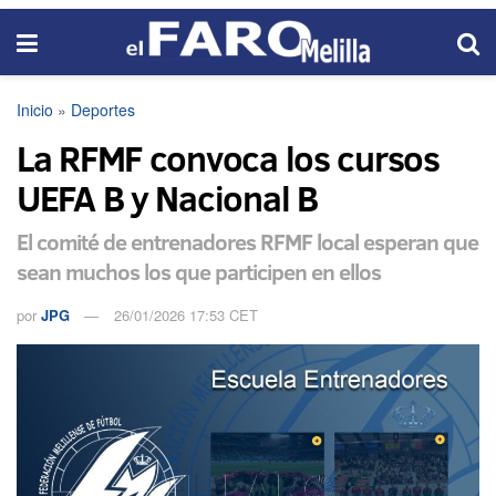
Inicio
»
Deportes
La RFMF convoca los cursos
UEFA B y Nacional B
El comité de entrenadores RFMF local esperan que
sean muchos los que participen en ellos
por
JPG
26/01/2026 17:53 CET