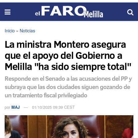
Inicio
»
Noticias
La ministra Montero asegura
que el apoyo del Gobierno a
Melilla "ha sido siempre total"
Responde en el Senado a las acusaciones del PP y
subraya que las dos ciudades siguen gozando de
un tratamiento fiscal privilegiado
por
MAJ
01/10/2025 09:39 CEST