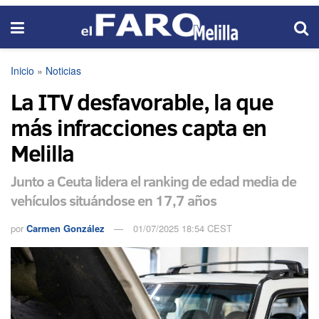
Inicio
»
Noticias
La ITV desfavorable, la que
más infracciones capta en
Melilla
Junto a Ceuta lidera el ranking de edad media de
vehículos situándose en 17,7 años
por
Carmen González
01/07/2025 18:54 CEST