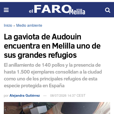
Inicio
»
Medio ambiente
La gaviota de Audouin
encuentra en Melilla uno de
sus grandes refugios
El anillamiento de 140 pollos y la presencia de
hasta 1.500 ejemplares consolidan a la ciudad
como uno de los principales refugios de esta
especie protegida en España
por
Alejandra Gutiérrez
08/07/2026 14:37 CEST