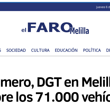
jueves 6 
S
SOCIEDAD
CULTURA
EDUCACIÓN
POLÍTICA
D
mero, DGT en Melill
obre los 71.000 vehí