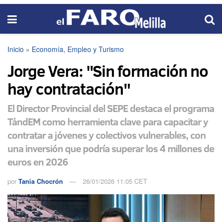
Inicio
»
Economía, Empleo y Turismo
Jorge Vera: "Sin formación no
hay contratación"
El Director Provincial del SEPE destaca el programa
TándEM como herramienta clave para capacitar y
contratar a jóvenes y colectivos vulnerables, con
una inversión que podría superar los 4 millones de
euros en 2026
por
Tania Chocrón
26/01/2026 11:05 CET