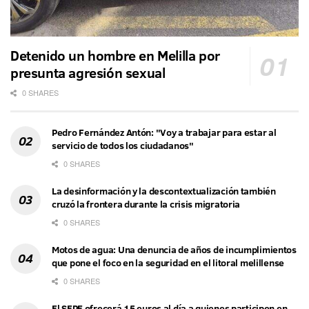
Detenido un hombre en Melilla por
presunta agresión sexual
0 SHARES
Pedro Fernández Antón: "Voy a trabajar para estar al
servicio de todos los ciudadanos"
0 SHARES
La desinformación y la descontextualización también
cruzó la frontera durante la crisis migratoria
0 SHARES
Motos de agua: Una denuncia de años de incumplimientos
que pone el foco en la seguridad en el litoral melillense
0 SHARES
El SEPE ofrecerá 15 euros al día a quienes participen en