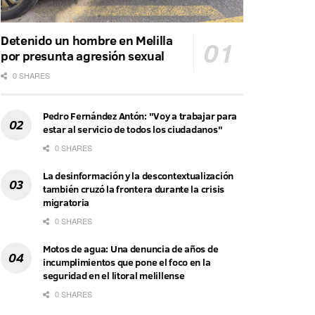
Detenido un hombre en Melilla
por presunta agresión sexual
0 SHARES
Pedro Fernández Antón: "Voy a trabajar para
estar al servicio de todos los ciudadanos"
0 SHARES
La desinformación y la descontextualización
también cruzó la frontera durante la crisis
migratoria
0 SHARES
Motos de agua: Una denuncia de años de
incumplimientos que pone el foco en la
seguridad en el litoral melillense
0 SHARES