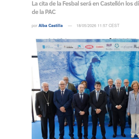
La cita de la Fesbal será en Castellón los 
de la PAC
por
Alba Castilla
18/05/2026 11:57 CEST