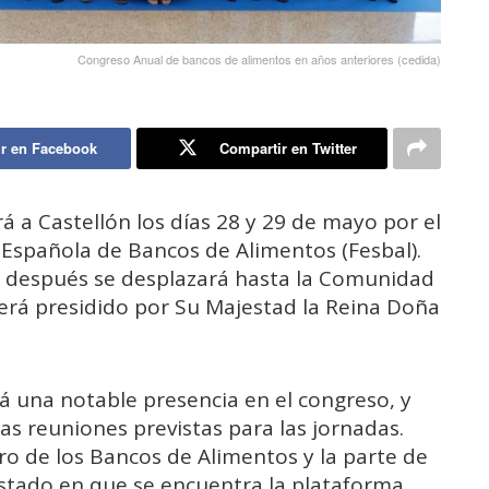
Congreso Anual de bancos de alimentos en años anteriores (cedida)
r en Facebook
Compartir en Twitter
rá a Castellón los días 28 y 29 de mayo por el
 Española de Bancos de Alimentos (Fesbal).
 y después se desplazará hasta la Comunidad
erá presidido por Su Majestad la Reina Doña
á una notable presencia en el congreso, y
las reuniones previstas para las jornadas.
uro de los Bancos de Alimentos y la parte de
stado en que se encuentra la plataforma