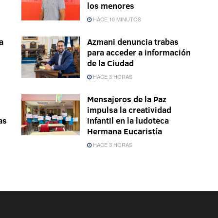
los menores
HACE 10 MINUTOS
a
Azmani denuncia trabas
s
para acceder a información
de la Ciudad
HACE 3 HORAS
Mensajeros de la Paz
impulsa la creatividad
as
infantil en la ludoteca
Hermana Eucaristía
HACE 3 HORAS