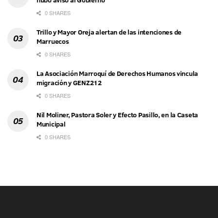
hubo aviso al Gobierno
0 SHARES
Trillo y Mayor Oreja alertan de las intenciones de
Marruecos
0 SHARES
La Asociación Marroquí de Derechos Humanos vincula
migración y GENZ212
0 SHARES
Nil Moliner, Pastora Soler y Efecto Pasillo, en la Caseta
Municipal
0 SHARES