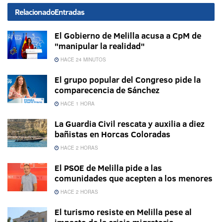
Relacionado
Entradas
El Gobierno de Melilla acusa a CpM de
"manipular la realidad"
HACE 24 MINUTOS
El grupo popular del Congreso pide la
comparecencia de Sánchez
HACE 1 HORA
La Guardia Civil rescata y auxilia a diez
bañistas en Horcas Coloradas
HACE 2 HORAS
El PSOE de Melilla pide a las
comunidades que acepten a los menores
HACE 2 HORAS
El turismo resiste en Melilla pese al