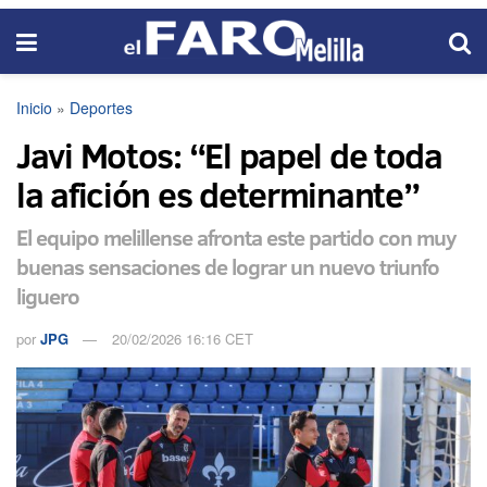
Inicio
»
Deportes
Javi Motos: “El papel de toda
la afición es determinante”
El equipo melillense afronta este partido con muy
buenas sensaciones de lograr un nuevo triunfo
liguero
por
JPG
20/02/2026 16:16 CET