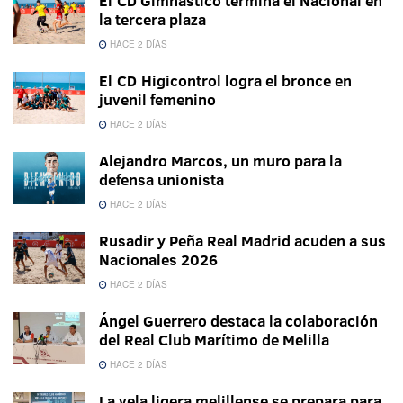
El CD Gimnástico termina el Nacional en
la tercera plaza
HACE 2 DÍAS
El CD Higicontrol logra el bronce en
juvenil femenino
HACE 2 DÍAS
Alejandro Marcos, un muro para la
defensa unionista
HACE 2 DÍAS
Rusadir y Peña Real Madrid acuden a sus
Nacionales 2026
HACE 2 DÍAS
Ángel Guerrero destaca la colaboración
del Real Club Marítimo de Melilla
HACE 2 DÍAS
La vela ligera melillense se prepara para