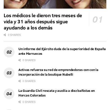
Los médicos le dieron tres meses de
vida y 31 años después sigue
ayudando a los demás
0 SHARES
Un informe del Ejército duda de la superioridad de España
ante Marruecos
0 SHARES
Activas refuerza su red de emprendedoras con con la
incorporación de la boutique Nubelli
0 SHARES
La Guardia Civil rescata y auxilia a diez bañistas en
Horcas Coloradas
0 SHARES