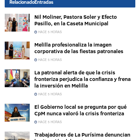
Relacionado
Entradas
Nil Moliner, Pastora Soler y Efecto
Pasillo, en la Caseta Municipal
HACE 5 HORAS
Melilla profesionaliza la imagen
corporativa de las fiestas patronales
HACE 5 HORAS
La patronal alerta de que la crisis
fronteriza perjudica la confianza y frena
la inversión en Melilla
HACE 5 HORAS
El Gobierno local se pregunta por qué
CpM nunca valoró la crisis fronteriza
HACE 5 HORAS
Trabajadores de La Purísima denuncian