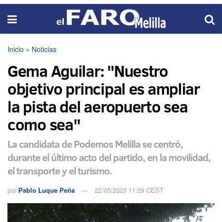
Inicio
»
Noticias
Gema Aguilar: "Nuestro
objetivo principal es ampliar
la pista del aeropuerto sea
como sea"
La candidata de Podemos Melilla se centró,
durante el último acto del partido, en la movilidad,
el transporte y el turismo.
por
Pablo Luque Peña
22/05/2023 11:29 CEST