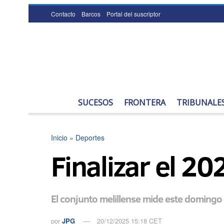
Contacto
Barcos
Portal del suscriptor
SUCESOS
FRONTERA
TRIBUNALE
Inicio
»
Deportes
Finalizar el 2
El conjunto melillense mide este domingo a
por
JPG
20/12/2025 15:18 CET