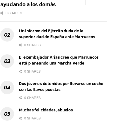
ayudando a los demás
0 SHARES
Un informe del Ejército duda de la
superioridad de España ante Marruecos
0 SHARES
El exembajador Arias cree que Marruecos
está planeando una Marcha Verde
0 SHARES
Dos jóvenes detenidos por llevarse un coche
con las llaves puestas
0 SHARES
Muchas felicidades, abuelos
0 SHARES