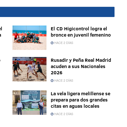
l
El CD Higicontrol logra el
a
bronce en juvenil femenino
HACE 2 DÍAS
o
Rusadir y Peña Real Madrid
acuden a sus Nacionales
2026
HACE 2 DÍAS
La vela ligera melillense se
prepara para dos grandes
citas en aguas locales
HACE 2 DÍAS