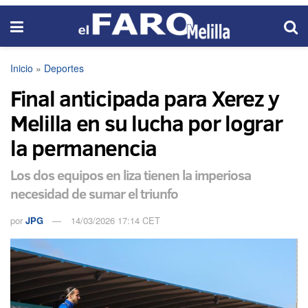
Inicio
»
Deportes
Final anticipada para Xerez y
Melilla en su lucha por lograr
la permanencia
Los dos equipos en liza tienen la imperiosa
necesidad de sumar el triunfo
por
JPG
14/03/2026 17:14 CET