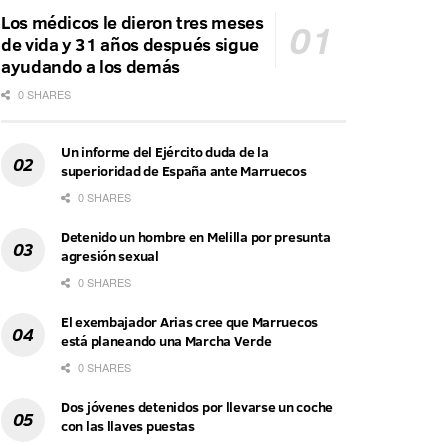
Los médicos le dieron tres meses
de vida y 31 años después sigue
ayudando a los demás
0 SHARES
Un informe del Ejército duda de la
superioridad de España ante Marruecos
0 SHARES
Detenido un hombre en Melilla por presunta
agresión sexual
0 SHARES
El exembajador Arias cree que Marruecos
está planeando una Marcha Verde
0 SHARES
Dos jóvenes detenidos por llevarse un coche
con las llaves puestas