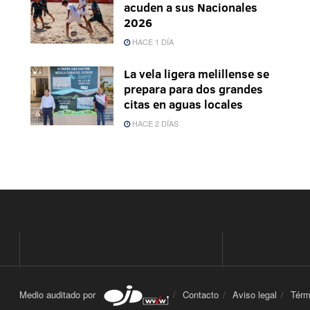
acuden a sus Nacionales
2026
HACE 1 DÍA
La vela ligera melillense se
prepara para dos grandes
citas en aguas locales
HACE 2 DÍAS
Medio auditado por
Contacto
Aviso legal
Térm