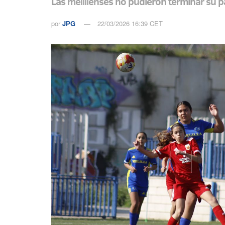
Las melillenses no pudieron terminar su pa
por
JPG
22/03/2026 16:39 CET