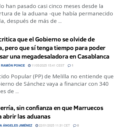
o han pasado casi cinco meses desde la
rtura de la aduana -que había permanecido
a, después de más de ...
critica que el Gobierno se olvide de
la, pero que sí tenga tiempo para poder
sar una megadesaladora en Casablanca
11/05/2025 15:41 CEST
 RAMÓN PONCE
1
tido Popular (PP) de Melilla no entiende que
ierno de Sánchez vaya a financiar con 340
es de ...
erría, sin confianza en que Marruecos
a abrir las aduanas
22/01/2025 11:31 CET
A ÁNGELES JIMÉNEZ
0