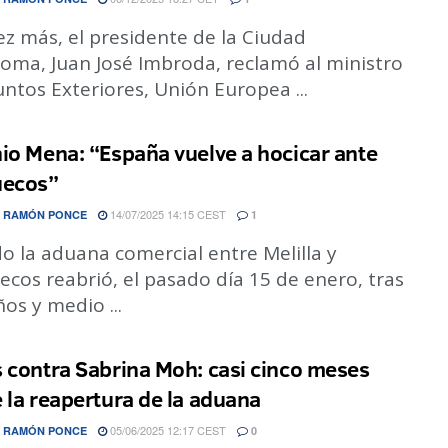
z más, el presidente de la Ciudad
oma, Juan José Imbroda, reclamó al ministro
ntos Exteriores, Unión Europea ...
io Mena: “España vuelve a hocicar ante
uecos”
14/07/2025 14:15 CEST
 RAMÓN PONCE
1
o la aduana comercial entre Melilla y
cos reabrió, el pasado día 15 de enero, tras
ños y medio ...
 contra Sabrina Moh: casi cinco meses
 la reapertura de la aduana
05/06/2025 12:17 CEST
 RAMÓN PONCE
0