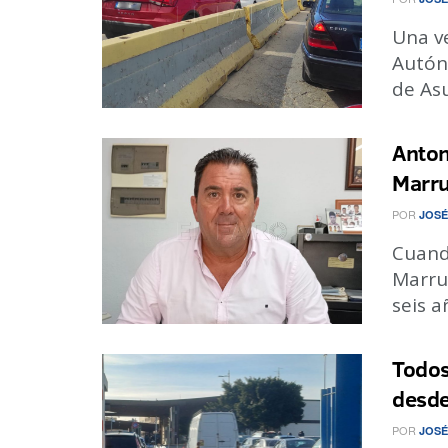
Una ve
Autón
de Asu
Anton
Marr
POR
JOSÉ
Cuand
Marrue
seis a
Todos
desde
POR
JOSÉ