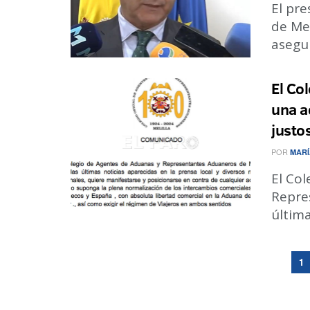
El pr
de Mel
asegur
El Co
una a
justo
POR
MARÍ
El Co
Repre
última
1