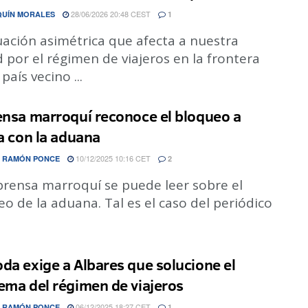
28/06/2026 20:48 CEST
QUÍN MORALES
1
uación asimétrica que afecta a nuestra
 por el régimen de viajeros en la frontera
país vecino ...
ensa marroquí reconoce el bloqueo a
la con la aduana
10/12/2025 10:16 CET
 RAMÓN PONCE
2
prensa marroquí se puede leer sobre el
o de la aduana. Tal es el caso del periódico
da exige a Albares que solucione el
ema del régimen de viajeros
06/12/2025 18:27 CET
 RAMÓN PONCE
1