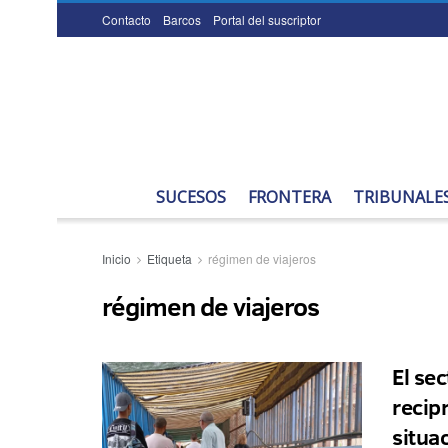
Contacto
Barcos
Portal del suscriptor
SUCESOS
FRONTERA
TRIBUNALE
Inicio
Etiqueta
régimen de viajeros
régimen de viajeros
El se
recip
situa