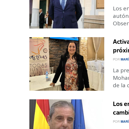
Los en
autón
Observ
Activ
próxi
POR
MARÍ
La pr
Moham
de la 
Los e
cambi
POR
MARÍ