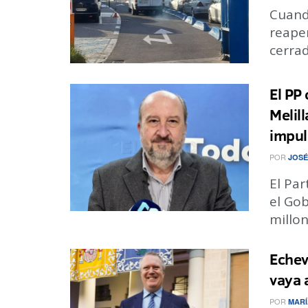
Cuand
reape
cerrad
El PP 
Melil
impul
POR
JOSÉ
El Par
el Gob
millon
Echev
vaya 
POR
MARÍ