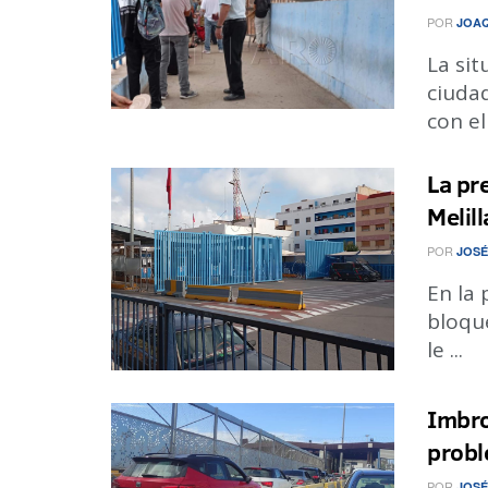
POR
JOA
La sit
ciudad
con el 
La pr
Melil
POR
JOSÉ
En la 
bloque
le ...
Imbro
probl
POR
JOSÉ