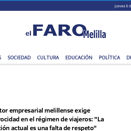
jueves 6 
S
SOCIEDAD
CULTURA
EDUCACIÓN
POLÍTICA
D
ctor empresarial melillense exige
rocidad en el régimen de viajeros: "La
ción actual es una falta de respeto"