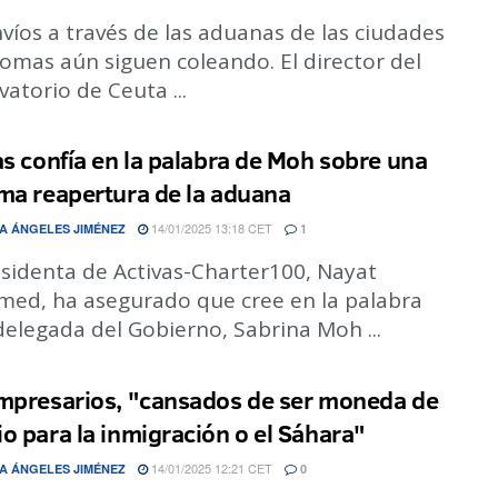
víos a través de las aduanas de las ciudades
omas aún siguen coleando. El director del
atorio de Ceuta ...
as confía en la palabra de Moh sobre una
ma reapertura de la aduana
14/01/2025 13:18 CET
A ÁNGELES JIMÉNEZ
1
esidenta de Activas-Charter100, Nayat
ed, ha asegurado que cree en la palabra
delegada del Gobierno, Sabrina Moh ...
mpresarios, "cansados de ser moneda de
o para la inmigración o el Sáhara"
14/01/2025 12:21 CET
A ÁNGELES JIMÉNEZ
0