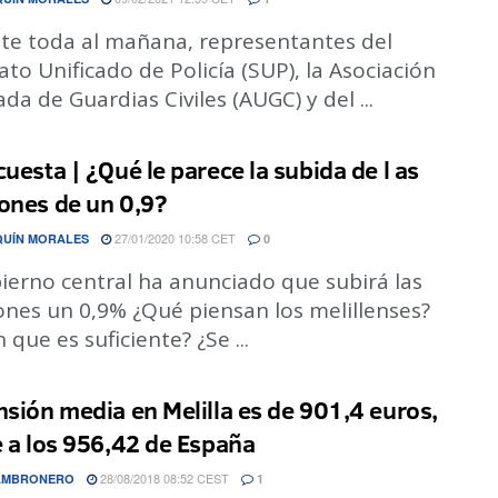
te toda al mañana, representantes del
ato Unificado de Policía (SUP), la Asociación
ada de Guardias Civiles (AUGC) y del ...
cuesta | ¿Qué le parece la subida de l as
ones de un 0,9?
27/01/2020 10:58 CET
QUÍN MORALES
0
ierno central ha anunciado que subirá las
ones un 0,9% ¿Qué piensan los melillenses?
 que es suficiente? ¿Se ...
nsión media en Melilla es de 901,4 euros,
e a los 956,42 de España
28/08/2018 08:52 CEST
CAMBRONERO
1