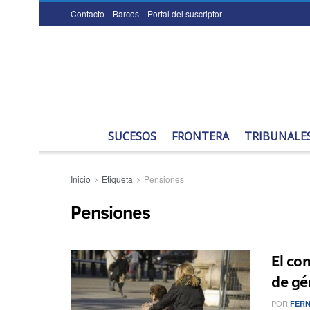
Contacto
Barcos
Portal del suscriptor
SUCESOS
FRONTERA
TRIBUNALE
Inicio
Etiqueta
Pensiones
Pensiones
El co
de gé
POR
FER