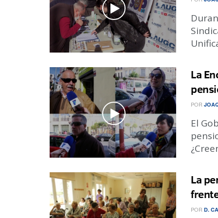
Duran
Sindic
Unific
La En
pensi
POR
JOA
El Gob
pensi
¿Creen
La pe
frent
POR
D. 