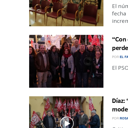
El núm
fecha 
increm
“Con 
perde
POR
EL F
El PS
Díaz:
moder
POR
ROS