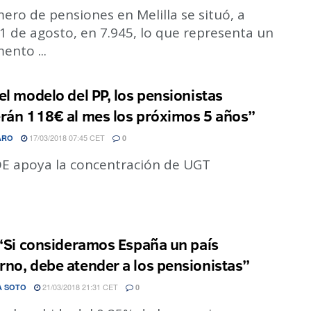
ero de pensiones en Melilla se situó, a
1 de agosto, en 7.945, lo que representa un
ento ...
el modelo del PP, los pensionistas
rán 118€ al mes los próximos 5 años”
17/03/2018 07:45 CET
ARO
0
OE apoya la concentración de UGT
 “Si consideramos España un país
no, debe atender a los pensionistas”
21/03/2018 21:31 CET
A SOTO
0