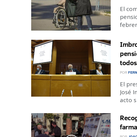
El co
pensi
febrer
Imbro
pensi
todos
POR
FER
El pre
José I
acto s
Recog
farma
POR
JOA