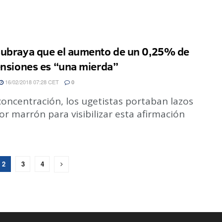
ubraya que el aumento de un 0,25% de
ensiones es “una mierda”
16/02/2018 07:28 CET
0
concentración, los ugetistas portaban lazos
or marrón para visibilizar esta afirmación
2
3
4