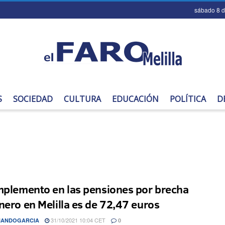
sábado 8 
S
SOCIEDAD
CULTURA
EDUCACIÓN
POLÍTICA
D
mplemento en las pensiones por brecha
nero en Melilla es de 72,47 euros
31/10/2021 10:04 CET
NANDOGARCIA
0