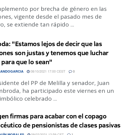
mplemento por brecha de género en las
ones, vigente desde el pasado mes de
o, se extiende tan rápido ...
da: "Estamos lejos de decir que las
ones son justas y tenemos que luchar
 para que lo sean"
08/10/2021 17:00 CEST
NANDOGARCIA
0
sidente del PP de Melilla y senador, Juan
mbroda, ha participado este viernes en un
imbólico celebrado ...
en firmas para acabar con el copago
céutico de pensionistas de clases pasivas
09/02/2021 12:59 CET
QUÍN MORALES
1