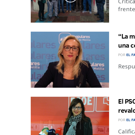
Critic
frente
“La m
una c
POR
EL F
Respue
El PS
reval
POR
EL F
Califi