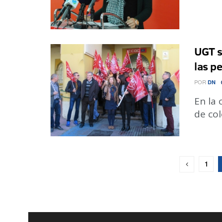
UGT s
las p
POR
DN
En la 
de col
1