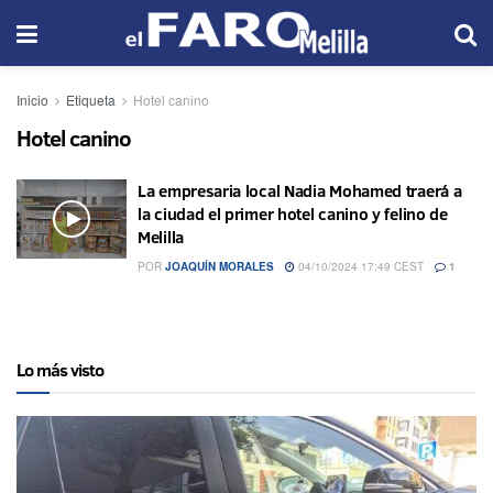
Inicio
Etiqueta
Hotel canino
Hotel canino
La empresaria local Nadia Mohamed traerá a
la ciudad el primer hotel canino y felino de
Melilla
POR
JOAQUÍN MORALES
04/10/2024 17:49 CEST
1
Lo más visto