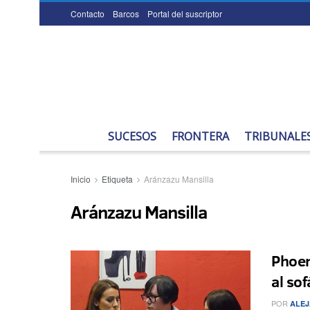
Contacto
Barcos
Portal del suscriptor
SUCESOS
FRONTERA
TRIBUNALE
Inicio
Etiqueta
Aránzazu Mansilla
Aránzazu Mansilla
Phoen
al so
POR
ALEJ