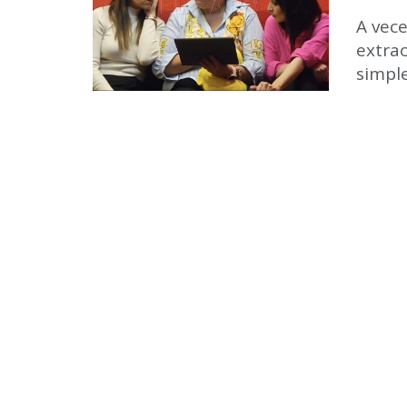
A vec
extra
simple