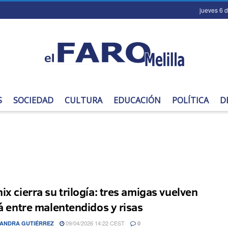
jueves 6 
S
SOCIEDAD
CULTURA
EDUCACIÓN
POLÍTICA
D
ix cierra su trilogía: tres amigas vuelven
fá entre malentendidos y risas
09/04/2026 14:22 CEST
ANDRA GUTIÉRREZ
0