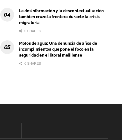
La desinformación y la descontextualización
también cruzó la frontera durante la crisis
migratoria
0 SHARES
Motos de agua: Una denuncia de años de
incumplimientos que pone el foco en la
seguridad en el litoral melillense
0 SHARES