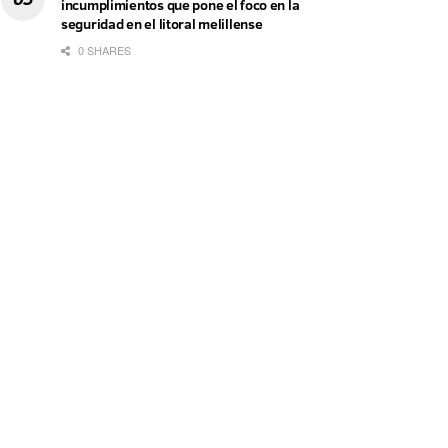
incumplimientos que pone el foco en la
seguridad en el litoral melillense
0 SHARES