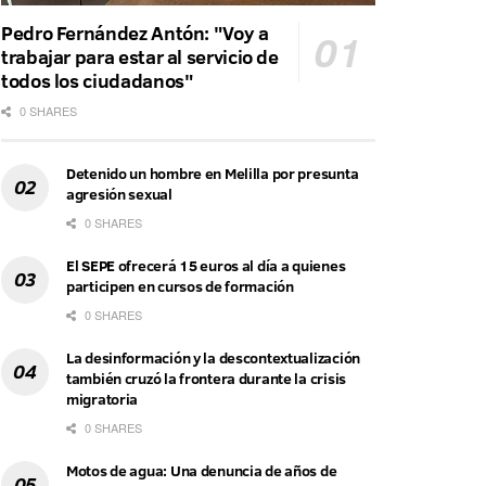
Pedro Fernández Antón: "Voy a
trabajar para estar al servicio de
todos los ciudadanos"
0 SHARES
Detenido un hombre en Melilla por presunta
agresión sexual
0 SHARES
El SEPE ofrecerá 15 euros al día a quienes
participen en cursos de formación
0 SHARES
La desinformación y la descontextualización
también cruzó la frontera durante la crisis
migratoria
0 SHARES
Motos de agua: Una denuncia de años de