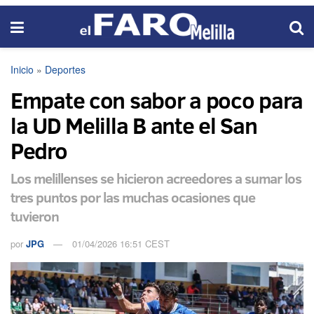
Inicio
»
Deportes
Empate con sabor a poco para
la UD Melilla B ante el San
Pedro
Los melillenses se hicieron acreedores a sumar los
tres puntos por las muchas ocasiones que
tuvieron
por
JPG
01/04/2026 16:51 CEST