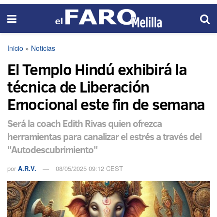
Inicio
»
Noticias
El Templo Hindú exhibirá la
técnica de Liberación
Emocional este fin de semana
Será la coach Edith Rivas quien ofrezca
herramientas para canalizar el estrés a través del
"Autodescubrimiento"
por
A.R.V.
08/05/2025 09:12 CEST