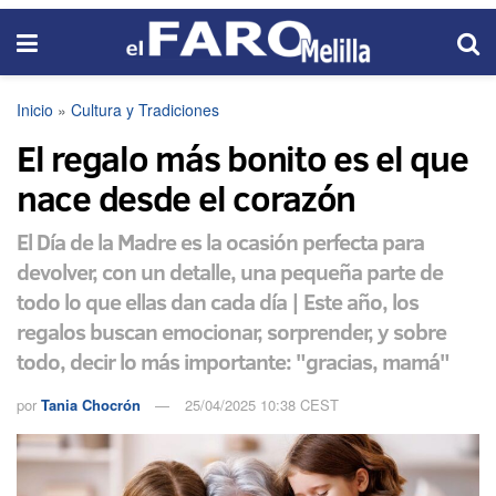
Inicio
»
Cultura y Tradiciones
El regalo más bonito es el que
nace desde el corazón
El Día de la Madre es la ocasión perfecta para
devolver, con un detalle, una pequeña parte de
todo lo que ellas dan cada día | Este año, los
regalos buscan emocionar, sorprender, y sobre
todo, decir lo más importante: "gracias, mamá"
por
Tania Chocrón
25/04/2025 10:38 CEST