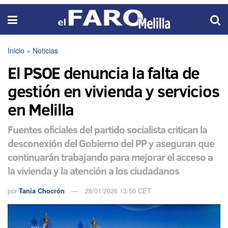
Inicio
»
Noticias
El PSOE denuncia la falta de
gestión en vivienda y servicios
en Melilla
Fuentes oficiales del partido socialista critican la
desconexión del Gobierno del PP y aseguran que
continuarán trabajando para mejorar el acceso a
la vivienda y la atención a los ciudadanos
por
Tania Chocrón
28/01/2026 13:50 CET