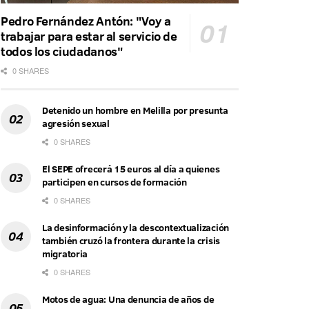
Pedro Fernández Antón: "Voy a
trabajar para estar al servicio de
todos los ciudadanos"
0 SHARES
Detenido un hombre en Melilla por presunta
agresión sexual
0 SHARES
El SEPE ofrecerá 15 euros al día a quienes
participen en cursos de formación
0 SHARES
La desinformación y la descontextualización
también cruzó la frontera durante la crisis
migratoria
0 SHARES
Motos de agua: Una denuncia de años de