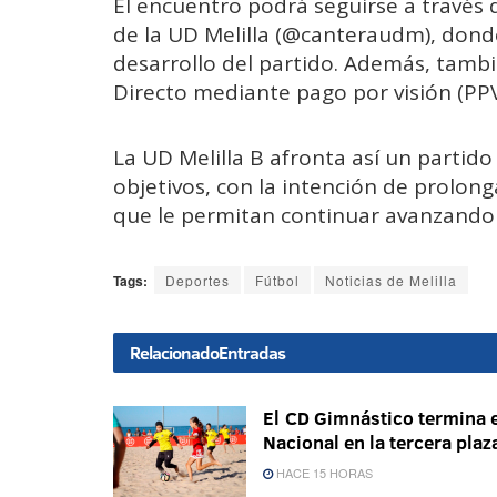
El encuentro podrá seguirse a través de
de la UD Melilla (@canteraudm), donde
desarrollo del partido. Además, tamb
Directo mediante pago por visión (PPV
La UD Melilla B afronta así un partido
objetivos, con la intención de prolon
que le permitan continuar avanzando 
Tags:
Deportes
Fútbol
Noticias de Melilla
Relacionado
Entradas
El CD Gimnástico termina e
Nacional en la tercera plaz
HACE 15 HORAS