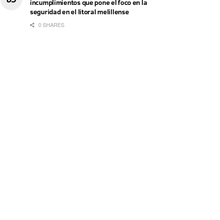
incumplimientos que pone el foco en la
seguridad en el litoral melillense
0 SHARES