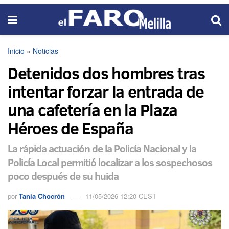
Inicio
»
Noticias
Detenidos dos hombres tras
intentar forzar la entrada de
una cafetería en la Plaza
Héroes de España
La rápida actuación de la Policía Nacional y la
Policía Local permitió localizar a los sospechosos
poco después de su huida
por
Tania Chocrón
11/05/2026 12:20 CEST