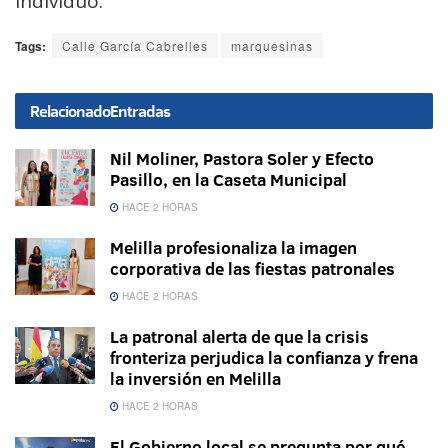
individuo.
Tags:
Calle García Cabrelles
marquesinas
Relacionado
Entradas
Nil Moliner, Pastora Soler y Efecto
Pasillo, en la Caseta Municipal
HACE 2 HORAS
Melilla profesionaliza la imagen
corporativa de las fiestas patronales
HACE 2 HORAS
La patronal alerta de que la crisis
fronteriza perjudica la confianza y frena
la inversión en Melilla
HACE 2 HORAS
El Gobierno local se pregunta por qué