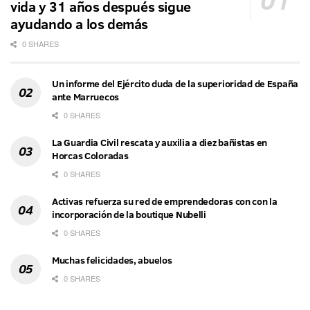
vida y 31 años después sigue
ayudando a los demás
0 SHARES
Un informe del Ejército duda de la superioridad de España
ante Marruecos
0 SHARES
La Guardia Civil rescata y auxilia a diez bañistas en
Horcas Coloradas
0 SHARES
Activas refuerza su red de emprendedoras con con la
incorporación de la boutique Nubelli
0 SHARES
Muchas felicidades, abuelos
0 SHARES