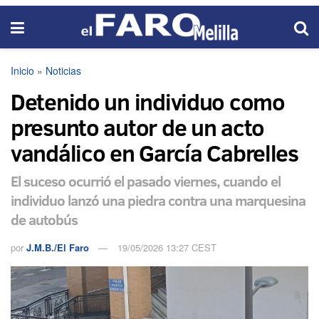
Inicio
»
Noticias
Detenido un individuo como
presunto autor de un acto
vandálico en García Cabrelles
El suceso ocurrió el pasado viernes, cuando el
individuo lanzó una piedra contra una marquesina
de autobús
por
J.M.B./El Faro
19/05/2026 13:27 CEST