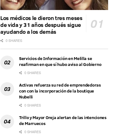
Los médicos le dieron tres meses
de vida y 31 años después sigue
ayudando a los demás
0 SHARES
Servicios de Información en Melilla se
reafirman en que sí hubo aviso al Gobierno
0 SHARES
Activas refuerza su red de emprendedoras
con con la incorporación de la boutique
Nubelli
0 SHARES
Trillo y Mayor Oreja alertan de las intenciones
de Marruecos
0 SHARES