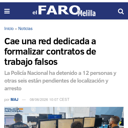
Inicio
»
Noticias
Cae una red dedicada a
formalizar contratos de
trabajo falsos
La Policía Nacional ha detenido a 12 personas y
otras seis están pendientes de localización y
arresto
por
MAJ
08/06/2026 10:07 CEST