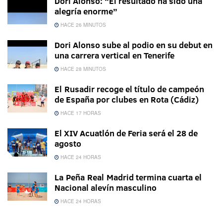
Dori Alonso: “El resultado ha sido una
alegría enorme”
HACE 26 MINUTOS
Dori Alonso sube al podio en su debut en
una carrera vertical en Tenerife
HACE 28 MINUTOS
El Rusadir recoge el título de campeón
de España por clubes en Rota (Cádiz)
HACE 17 HORAS
El XIV Acuatlón de Feria será el 28 de
agosto
HACE 24 HORAS
La Peña Real Madrid termina cuarta el
Nacional alevín masculino
HACE 24 HORAS