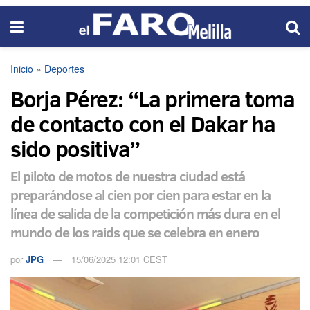
Inicio
»
Deportes
Borja Pérez: “La primera toma
de contacto con el Dakar ha
sido positiva”
El piloto de motos de nuestra ciudad está
preparándose al cien por cien para estar en la
línea de salida de la competición más dura en el
mundo de los raids que se celebra en enero
por
JPG
15/06/2025 12:01 CEST