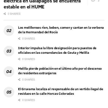
eléctrica en Galápagos se encuentra
estable en el HUME
0 SHARES
Los melillenses ríen, beben, comen y cantan en la verbena
de la Hermandad del Rocío
0 SHARES
Interior impulsa la libre designación para puestos de
oficiales en las comandancias de Ceuta y Melilla
0 SHARES
Melilla pierde población en el último año por el descenso
de residentes extranjeros
0 SHARES
El Gruvama localiza al responsable de un vertido ilegal de
residuos en la calle Horcas Coloradas
0 SHARES