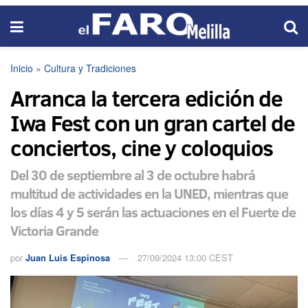
Inicio
»
Cultura y Tradiciones
Arranca la tercera edición de
Iwa Fest con un gran cartel de
conciertos, cine y coloquios
Del 30 de septiembre al 3 de octubre habrá
multitud de actividades en la UNED, mientras que
los días 4 y 5 serán las actuaciones en el Fuerte de
Victoria Grande
por
Juan Luis Espinosa
27/09/2024 13:00 CEST