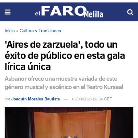
Inicio
»
Cultura y Tradiciones
'Aires de zarzuela', todo un
éxito de público en esta gala
lírica única
Asbanor ofrece una muestra variada de este
género musical y escénico en el Teatro Kursaal
por
Joaquín Morales Bautista
07/03/2025 22:34 CET