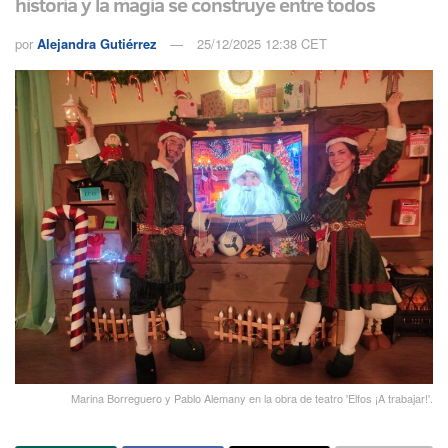
historia y la magia se construye entre todos
por
Alejandra Gutiérrez
25/12/2025 12:38 CET
Marina Borreguero y Pablo Alemany en la obra de teatro 'Elfos ¡A trabajar!'.