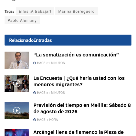
Tags:
Elfos ¡A trabajar!
Marina Borreguero
Pablo Alemany
Relacionado
Entradas
“La somatización es comunicación”
HACE 51 MINUTOS
La Encuesta | ¿Qué haría usted con los
menores migrantes?
HACE 51 MINUTOS
Previsión del tiempo en Melilla: Sábado 8
de agosto de 2026
HACE 1 HORA
Arcángel llena de flamenco la Plaza de