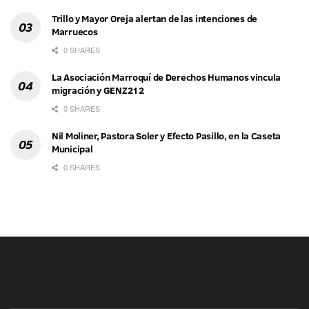
Trillo y Mayor Oreja alertan de las intenciones de
Marruecos
0 SHARES
La Asociación Marroquí de Derechos Humanos vincula
migración y GENZ212
0 SHARES
Nil Moliner, Pastora Soler y Efecto Pasillo, en la Caseta
Municipal
0 SHARES