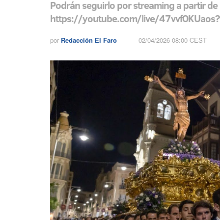
Podrán seguirlo por streaming a partir de 
https://youtube.com/live/47vvfOKUaos?
por
Redacción El Faro
02/04/2026 08:00 CEST