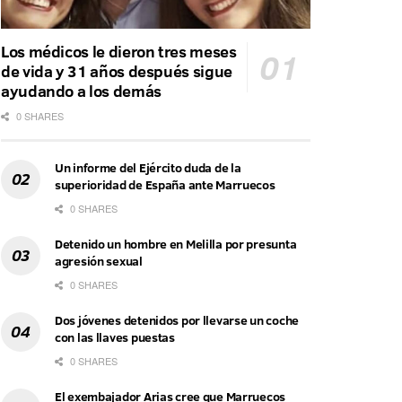
Los médicos le dieron tres meses
de vida y 31 años después sigue
ayudando a los demás
0 SHARES
Un informe del Ejército duda de la
superioridad de España ante Marruecos
0 SHARES
Detenido un hombre en Melilla por presunta
agresión sexual
0 SHARES
Dos jóvenes detenidos por llevarse un coche
con las llaves puestas
0 SHARES
El exembajador Arias cree que Marruecos