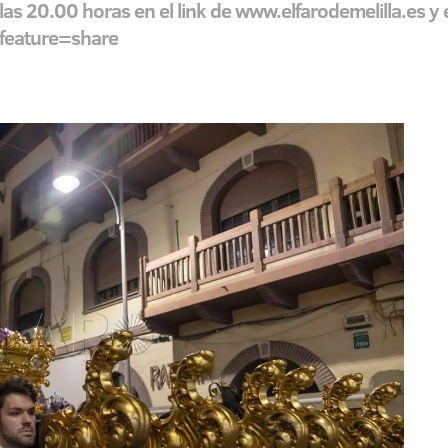
las 20.00 horas en el link de www.elfarodemelilla.es y 
feature=share