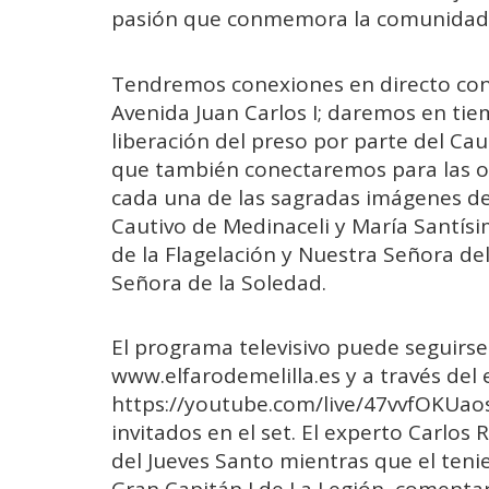
pasión que conmemora la comunidad cr
Tendremos conexiones en directo con 
Avenida Juan Carlos I; daremos en tie
liberación del preso por parte del Cau
que también conectaremos para las or
cada una de las sagradas imágenes de l
Cautivo de Medinaceli y María Santísi
de la Flagelación y Nuestra Señora del
Señora de la Soledad.
El programa televisivo puede seguirs
www.elfarodemelilla.es y a través del 
https://youtube.com/live/47vvfOKUaos
invitados en el set. El experto Carlos 
del Jueves Santo mientras que el teni
Gran Capitán I de La Legión, comentar