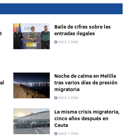
Baile de cifras sobre las
0
entradas ilegales
HACE 2 DÍAS
Noche de calma en Melilla
al
tras varios días de presión
migratoria
HACE 4 DÍAS
La misma crisis migratoria,
cinco años después en
Ceuta
HACE 7 DÍAS