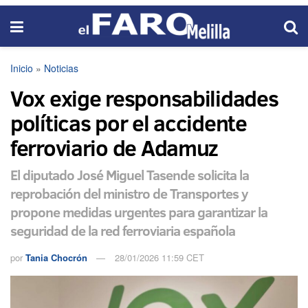
Inicio
»
Noticias
Vox exige responsabilidades
políticas por el accidente
ferroviario de Adamuz
El diputado José Miguel Tasende solicita la
reprobación del ministro de Transportes y
propone medidas urgentes para garantizar la
seguridad de la red ferroviaria española
por
Tania Chocrón
28/01/2026 11:59 CET