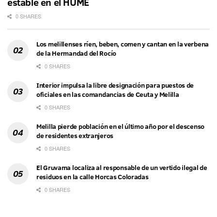
estable en el HUME
0 SHARES
Los melillenses ríen, beben, comen y cantan en la verbena
de la Hermandad del Rocío
0 SHARES
Interior impulsa la libre designación para puestos de
oficiales en las comandancias de Ceuta y Melilla
0 SHARES
Melilla pierde población en el último año por el descenso
de residentes extranjeros
0 SHARES
El Gruvama localiza al responsable de un vertido ilegal de
residuos en la calle Horcas Coloradas
0 SHARES