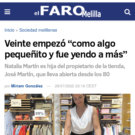
Inicio
»
Sociedad melillense
Veinte empezó “como algo
pequeñito y fue yendo a más”
Natalia Martín es hija del propietario de la tienda,
José Martín, que lleva abierta desde los 80
por
Miriam González
29/07/2022 23:16 CEST